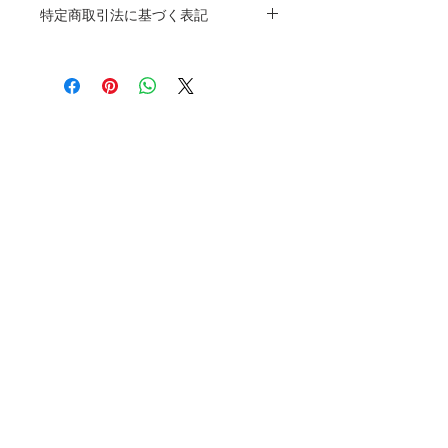
のサイズ、特徴、素材、取扱い方法などの詳細
特定商取引法に基づく表記
を入力しましょう。また、商品のセールスポイ
ントを入力して、購入者の興味を引きつけまし
特定商取引法に基づく表記について記入する欄
ょう。購入者が知りたい情報などをより詳しく
です。ここに購入者が購入後にどのように返
わかりやすく説明することで、ショップに対す
品、交換、また返金できるかを詳しく示しまし
る好感度や信頼度が高まります。
ょう。手続きを明確に示すことでショップと購
入者の信頼関係を築くことができます。
ライフスタイルを応援する
株式会社ヨウベツエン
​代表取締役 村澤 雄介
〒241-0813 神奈川県横浜市旭区今宿町
2540-69
TEL：045-744-6290
FAX：045-744-6291
少人数対応のため、お問い合わせはメール
のみでの受付となります。
休業日：土・日・祝日
会社概要
お問い合わせ
オンラインストア