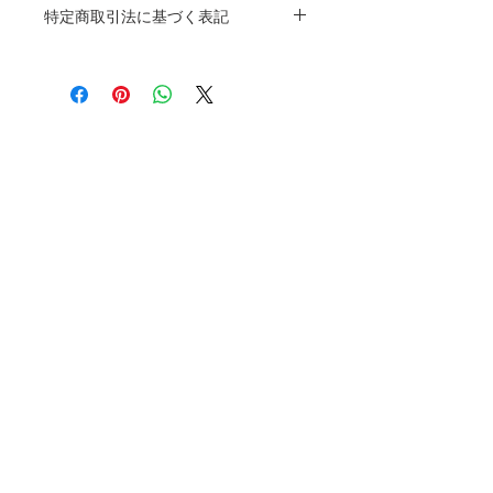
のサイズ、特徴、素材、取扱い方法などの詳細
特定商取引法に基づく表記
を入力しましょう。また、商品のセールスポイ
ントを入力して、購入者の興味を引きつけまし
特定商取引法に基づく表記について記入する欄
ょう。購入者が知りたい情報などをより詳しく
です。ここに購入者が購入後にどのように返
わかりやすく説明することで、ショップに対す
品、交換、また返金できるかを詳しく示しまし
る好感度や信頼度が高まります。
ょう。手続きを明確に示すことでショップと購
入者の信頼関係を築くことができます。
ライフスタイルを応援する
株式会社ヨウベツエン
​代表取締役 村澤 雄介
〒241-0813 神奈川県横浜市旭区今宿町
2540-69
TEL：045-744-6290
FAX：045-744-6291
少人数対応のため、お問い合わせはメール
のみでの受付となります。
休業日：土・日・祝日
会社概要
お問い合わせ
オンラインストア